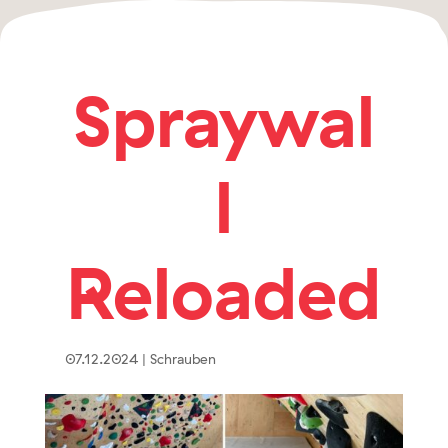
Spraywal
l
Reloaded
07.12.2024
|
Schrauben